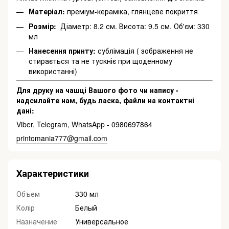
Матеріал:
преміум-кераміка, глянцеве покриття
Розмір:
Діаметр: 8.2 см. Висота: 9.5 см. Об'єм: 330
мл
Нанесення принту:
сублімація ( зображення не
стирається та не тускніє при щоденному
використанні)
Для друку на чашці Вашого фото чи напису -
надсилайте нам, будь ласка, файли на контактні
дані:
Viber, Telegram, WhatsApp - 0980697864
printomania777@gmail.com
Характеристики
Объем
330 мл
Колір
Белый
Назначение
Универсальное