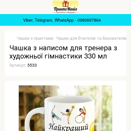
Viber, Telegram, WhatsApp - 0980697864
Чашки з принтами
Чашки для Вчителів та Вихователів
Чашка з написом для тренера з
художньої гімнастики 330 мл
Артикул:
5533