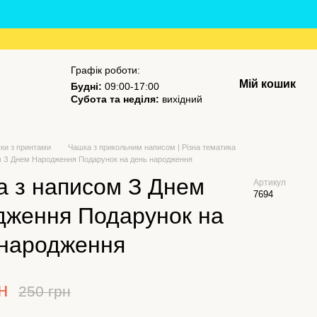
Графік роботи:
Мій кошик
Будні:
09:00-17:00
Субота та неділя:
вихідний
ки з принтами
Чашка з прикольним написом | Різна тематика
м З Днем Народження Подарунок на день народження
 з написом З Днем
Артикул
7694
дження Подарунок на
 народження
н
250 грн