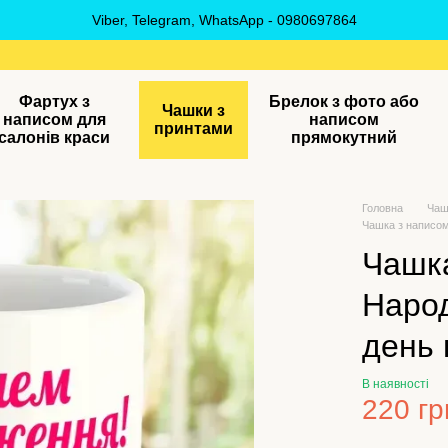
Viber, Telegram, WhatsApp - 0980697864
Фартух з
Брелок з фото або
Чашки з
написом для
написом
принтами
салонів краси
прямокутний
Головна
Чаш
Чашка з написо
Чашка
Наро
день
В наявності
220 гр