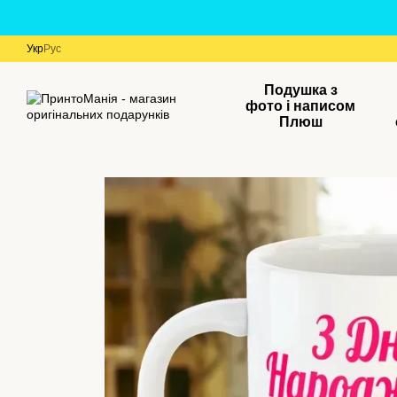
Перейти до основного контенту
Укр
Рус
Подушка з
фото і написом
Плюш