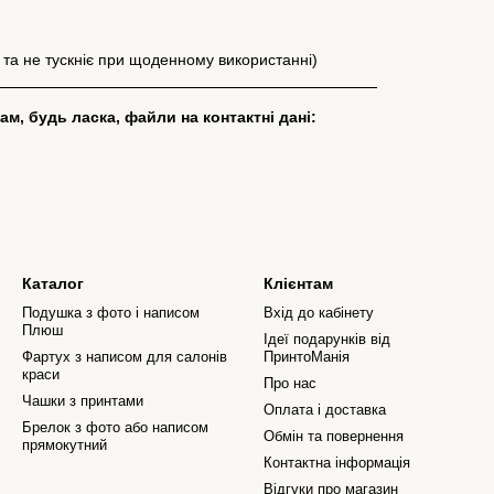
 та не тускніє при щоденному використанні)
м, будь ласка, файли на контактні дані:
Каталог
Клієнтам
Подушка з фото і написом
Вхід до кабінету
Плюш
Ідеї подарунків від
Фартух з написом для салонів
ПринтоМанія
краси
Про нас
Чашки з принтами
Оплата і доставка
Брелок з фото або написом
Обмін та повернення
прямокутний
Контактна інформація
Відгуки про магазин