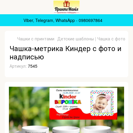
Viber, Telegram, WhatsApp - 0980697864
Чашки с принтами
Детские шаблоны | Чашка с фото
Ча
Чашка-метрика Киндер с фото и
надписью
Артикул:
7545