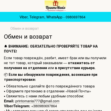
Viber, Telegram, WhatsApp - 0980697864
Обмен и возврат
Обмен и возврат
🔔
ВНИМАНИЕ: ОБЯЗАТЕЛЬНО ПРОВЕРЯЙТЕ ТОВАР НА
ПОЧТЕ!
Если товар повреждён, разбит, имеет брак или вы получили
не тот товар, который заказывали —
откажитесь от
получения на отделении
или
в присутствии курьера
.
📦
Если вы обнаружили повреждения, возникшие при
транспортировке:
▪️ Обязательно сделайте фото повреждённого товара
▪️ Оформите претензию в отделении «Новой Почты»
▪️ Свяжитесь с нами любым удобным способом:
Email:
printomania777@gmail.com
Viber/Telegram:
+380980697864
▪️ Мы отправим вам новый товар или вернём деньги (если