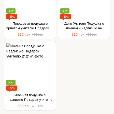
Хит
Хит
−5%
−5%
Плюшевая подушка с
День Учителя Подушка с
принтом учителю Подарок на
именем и надписью на
День Учителя
подарок учителю
380 грн
380 грн
400 грн
400 грн
Хит
−5%
Именная подушка с
надписью Подарок учителю
380 грн
400 грн