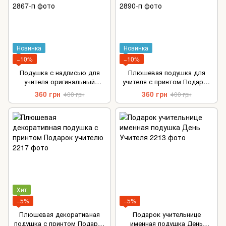
Новинка
Новинка
−10%
−10%
Подушка с надписью для
Плюшевая подушка для
учителя оригинальный
учителя с принтом Подарок
подарок на День Учителя
на День Учителя
360 грн
360 грн
400 грн
400 грн
Хит
−5%
−5%
Плюшевая декоративная
Подарок учительнице
подушка с принтом Подарок
именная подушка День