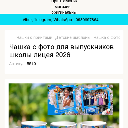
Viber, Telegram, WhatsApp - 0980697864
Чашки с принтами
Детские шаблоны | Чашка с фото
Ча
Чашка с фото для выпускников
школы лицея 2026
Артикул:
5510