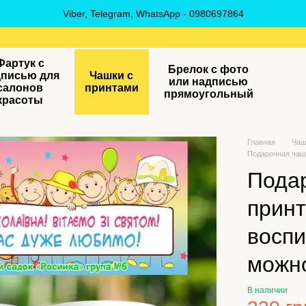
Viber, Telegram, WhatsApp - 0980697864
Фартук с
Брелок с фото
дписью для
Чашки с
или надписью
салонов
принтами
прямоугольный
красоты
Главная
Чаш
Подарочная чашк
Пода
принт
воспи
можн
В наличии