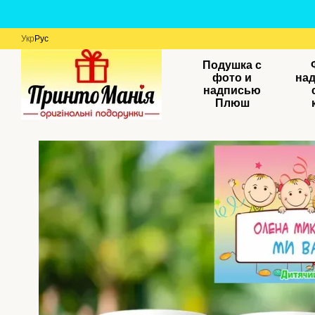
Перейти к основному контенту
Укр
Рус
Подушка с
фото и
на
надписью
Плюш