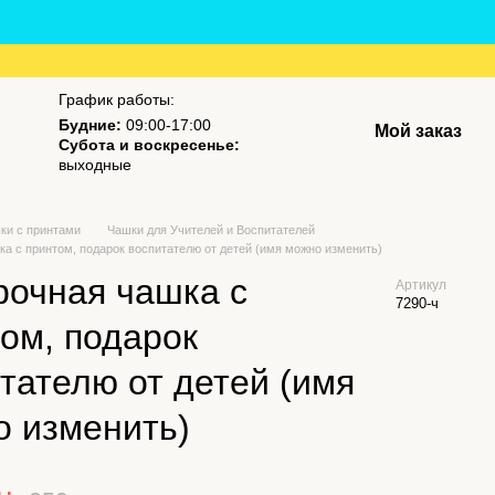
График работы:
Будние:
09:00-17:00
Мой заказ
Субота и воскресенье:
выходные
ки с принтами
Чашки для Учителей и Воспитателей
а с принтом, подарок воспитателю от детей (имя можно изменить)
рочная чашка с
Артикул
7290-ч
ом, подарок
тателю от детей (имя
о изменить)