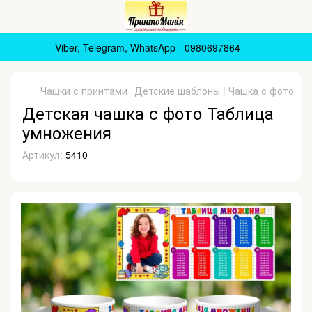
Viber, Telegram, WhatsApp - 0980697864
Чашки с принтами
Детские шаблоны | Чашка с фото
Де
Детская чашка с фото Таблица
умножения
Артикул:
5410