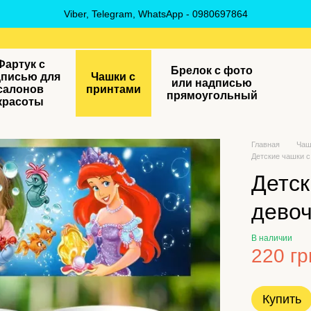
Viber, Telegram, WhatsApp - 0980697864
Фартук с
Брелок с фото
дписью для
Чашки с
или надписью
салонов
принтами
прямоугольный
красоты
Главная
Чаш
Детские чашки с
Детск
дево
В наличии
220 гр
Купить