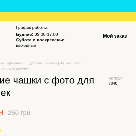
График работы:
Будние:
09:00-17:00
Мой заказ
Субота и воскресенье:
выходные
ки с принтами
Детские шаблоны | Чашка с фото
 фото для девочек
ие чашки с фото для
Артикул
7040
чек
н
250 грн