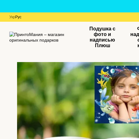
Перейти к основному контенту
Укр
Рус
Подушка с
фото и
на
надписью
Плюш