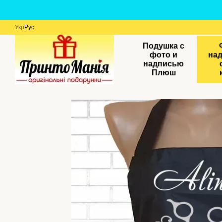
Перейти к основному контенту
Укр
Рус
Подушка с
фото и
на
надписью
Плюш