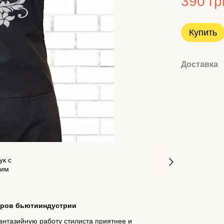
390 гр
Купить
Доставка
еров бьютииндустрии
нтазийную работу стилиста приятнее и