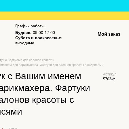
График работы:
Будние:
09:00-17:00
Мой заказ
Субота и воскресенье:
выходные
тук с надписью для салонов красоты
именем для парикмахера. Фартуки для салонов красоты с надписями
ук с Вашим именем
Артикул
5703-ф
арикмахера. Фартуки
алонов красоты с
исями