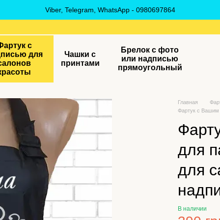
Viber, Telegram, WhatsApp - 0980697864
Фартук с
Брелок с фото
дписью для
Чашки с
или надписью
салонов
принтами
прямоугольный
красоты
Главная
Фар
Фартук с Вашим 
Фарт
для п
для с
надп
В наличии