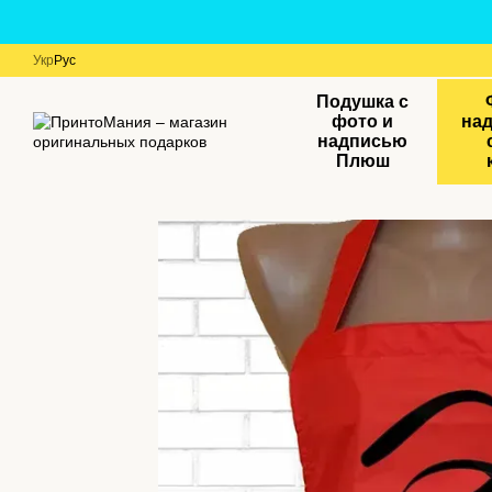
Перейти к основному контенту
Укр
Рус
Подушка с
фото и
на
надписью
Плюш