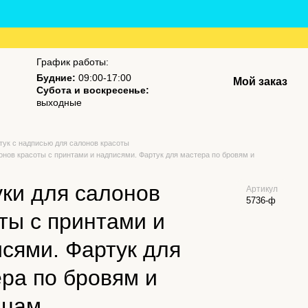
График работы:
Будние:
09:00-17:00
Мой заказ
Субота и воскресенье:
выходные
тук с надписью для салонов красоты
онов красоты с принтами и надписями. Фартук для мастера по бровям и
ки для салонов
Артикул
5736-ф
ты с принтами и
сями. Фартук для
ра по бровям и
ицам