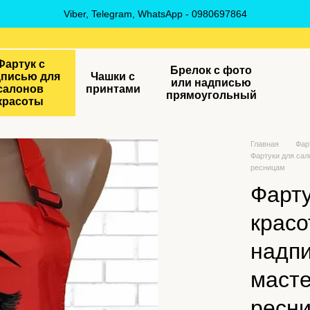
Viber, Telegram, WhatsApp - 0980697864
Фартук с
Брелок с фото
дписью для
Чашки с
или надписью
салонов
принтами
прямоугольный
красоты
Главная
Фар
Фартуки для сал
ресницам
Фарту
красо
надпи
масте
ресн