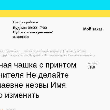
График работы:
Будние:
09:00-17:00
Мой заказ
Субота и воскресенье:
выходные
ки с принтами
Чашка с прикольной надписью | Разная тематика
с принтом для учителя Не делайте Николаевне нервы Имя можно изменить
ная чашка с принтом
Артикул
7158
чителя Не делайте
лаевне нервы Имя
о изменить