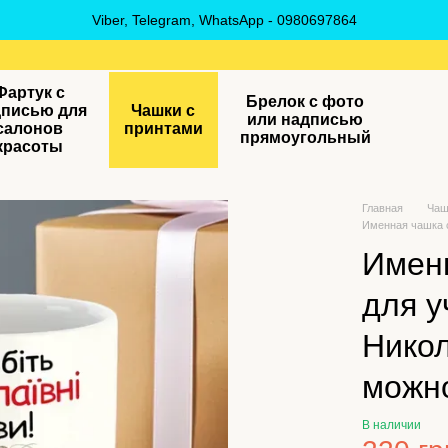
Viber, Telegram, WhatsApp - 0980697864
Фартук с
Брелок с фото
дписью для
Чашки с
или надписью
салонов
принтами
прямоугольный
красоты
Главная
Чаш
Именная чашка 
Имен
для у
Нико
можн
В наличии