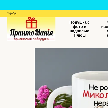
Перейти к основному контенту
Укр
Рус
Подушка с
фото и
на
надписью
Плюш