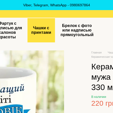
Viber, Telegram, WhatsApp - 0980697864
Фартук с
Брелок с фото
дписью для
Чашки с
или надписью
салонов
принтами
прямоугольный
красоты
Главная
Чаш
Керамическая ч
Кера
мужа 
330 
В наличии
220 гр