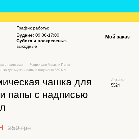
График работы:
Будние:
09:00-17:00
Мой заказ
Субота и воскресенье:
выходные
ки с принтами
Чашки для Мамы и Папы
ашка для мужа и папы с надписью 330 мл
мическая чашка для
Артикул
5524
и папы с надписью
мл
н
250 грн