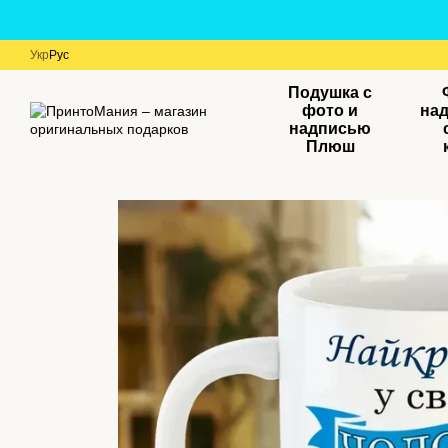
Перейти к основному контенту
Укр
Рус
Подушка с
фото и
на
надписью
Плюш