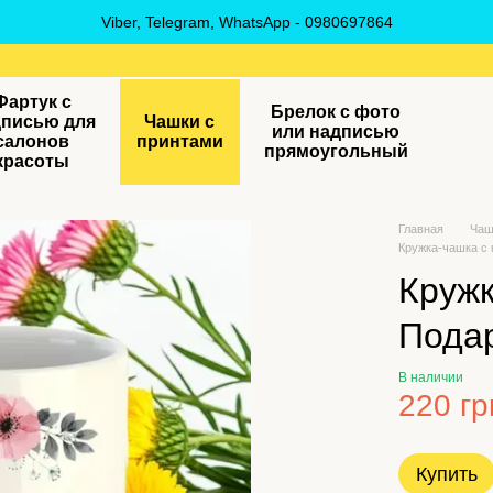
Viber, Telegram, WhatsApp - 0980697864
Фартук с
Брелок с фото
дписью для
Чашки с
или надписью
салонов
принтами
прямоугольный
красоты
Главная
Чаш
Кружка-чашка с 
Кружк
Подар
В наличии
220 гр
Купить