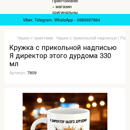
Viber, Telegram, WhatsApp - 0980697864
Чашки с принтами
Чашка с прикольной надписью | Раз
Кружка с прикольной надписью
Я директор этого дурдома 330
мл
Артикул:
7809