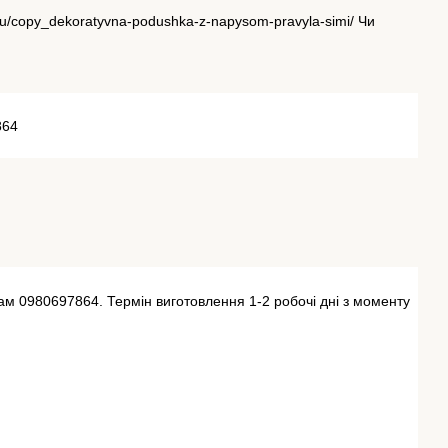
/ru/copy_dekoratyvna-podushka-z-napysom-pravyla-simi/
Чи
864
ам 0980697864. Термін виготовлення 1-2 робочі дні з моменту