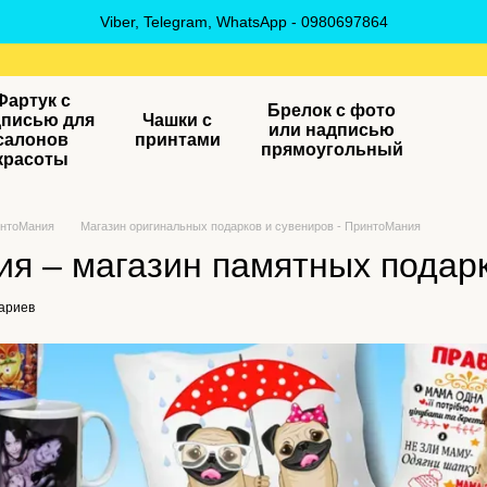
Viber, Telegram, WhatsApp - 0980697864
Фартук с
Брелок с фото
дписью для
Чашки с
или надписью
салонов
принтами
прямоугольный
красоты
интоМания
Магазин оригинальных подарков и сувениров - ПринтоМания
я – магазин памятных подарк
ариев