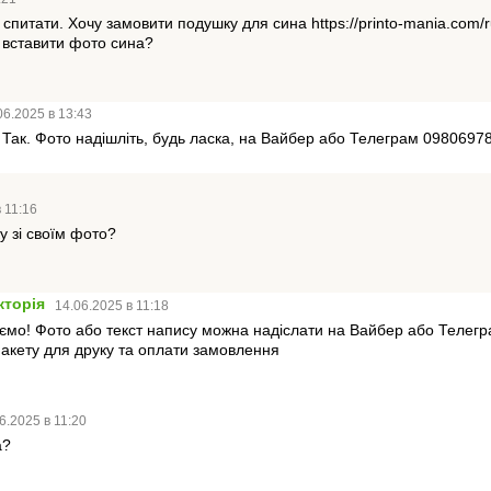
а спитати. Хочу замовити подушку для сина
https://printo-mania.com
 вставити фото сина?
06.2025 в 13:43
 Так. Фото надішліть, будь ласка, на Вайбер або Телеграм 0980697
 11:16
у зі своїм фото?
кторія
14.06.2025 в 11:18
таємо! Фото або текст напису можна надіслати на Вайбер або Телегр
акету для друку та оплати замовлення
6.2025 в 11:20
а?