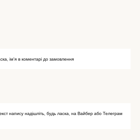
ска, ім'я в коментарі до замовлення
 текст напису надішліть, будь ласка, на Вайбер або Телеграм