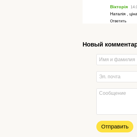
Вікторія
14.
Наталія , цін
Ответить
Новый коммента
Отправить