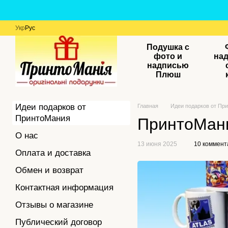
Перейти к основному контенту
Укр
Рус
Подушка с
фото и
на
надписью
Плюш
Идеи подарков от
Главная
Идеи подарков от Пр
ПринтоМания
ПринтоМани
О нас
13 июня 2025
10 коммент
Оплата и доставка
Обмен и возврат
Контактная информация
Отзывы о магазине
Публический договор