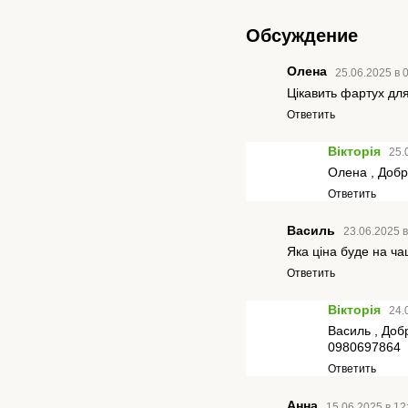
Обсуждение
Олена
25.06.2025 в 
Цікавить фартух дл
Ответить
Вікторія
25.
Олена , Добр
Ответить
Василь
23.06.2025 в
Яка ціна буде на ч
Ответить
Вікторія
24.
Василь , Добр
0980697864
Ответить
Анна
15.06.2025 в 12