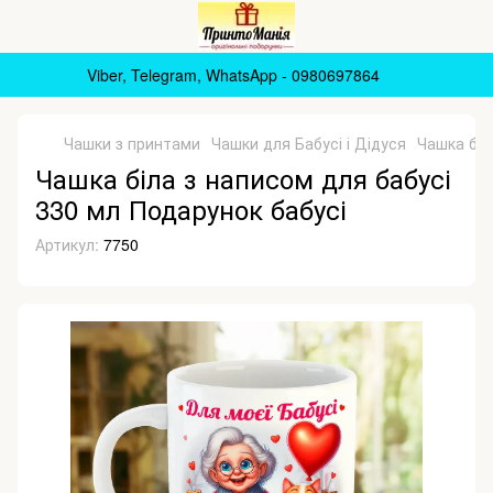
Viber, Telegram, WhatsApp - 0980697864
Чашки з принтами
Чашки для Бабусі і Дідуся
Чашка біл
Чашка біла з написом для бабусі
330 мл Подарунок бабусі
Артикул:
7750