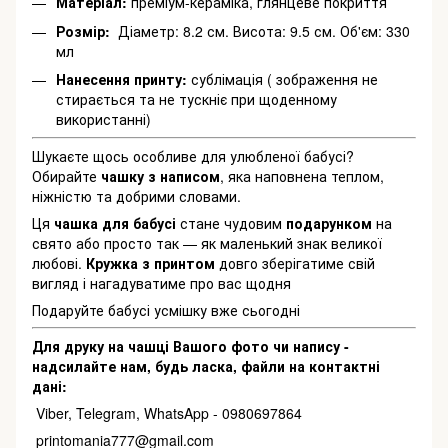
Матеріал:
преміум-кераміка, глянцеве покриття
Розмір:
Діаметр: 8.2 см. Висота: 9.5 см. Об'єм: 330
мл
Нанесення принту:
сублімація ( зображення не
стирається та не тускніє при щоденному
використанні)
Шукаєте щось особливе для улюбленої бабусі?
Обирайте
чашку з написом
, яка наповнена теплом,
ніжністю та добрими словами.
Ця
чашка для бабусі
стане чудовим
подарунком
на
свято або просто так — як маленький знак великої
любові.
Кружка з принтом
довго зберігатиме свій
вигляд і нагадуватиме про вас щодня
Подаруйте бабусі усмішку вже сьогодні
Для друку на чашці Вашого фото чи напису -
надсилайте нам, будь ласка, файли на контактні
дані:
Viber, Telegram, WhatsApp - 0980697864
printomania777@gmail.com