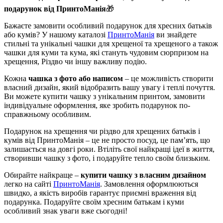
подарунок від ПринтоМанія
🎁
Бажаєте замовити особливий подарунок для хресних батьків
або кумів? У нашому каталозі
ПринтоМанія
ви знайдете
стильні та унікальні чашки для хрещеної та хрещеного а також
чашки для куми та кума, які стануть чудовим сюрпризом на
хрещення, Різдво чи іншу важливу подію.
Кожна
чашка з фото або написом
– це можливість створити
власний дизайн, який відобразить вашу увагу і теплі почуття.
Ви можете купити чашку з унікальним принтом, замовити
індивідуальне оформлення, яке зробить подарунок по-
справжньому особливим.
Подарунок на хрещення чи різдво для хрещених батьків і
кумів від ПринтоМанія – це не просто посуд, це пам’ять, що
залишається на довгі роки. Втіліть свої найкращі ідеї в життя,
створивши чашку з фото, і подаруйте тепло своїм близьким.
Обирайте найкраще –
купити чашку з власним дизайном
легко на сайті
ПринтоМанія
. Замовлення оформлюються
швидко, а якість виробів гарантує приємні враження від
подарунка. Подаруйте своїм хресним батькам і куми
особливий знак уваги вже сьогодні!