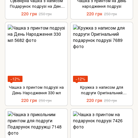
Сувенірна чашка з написом
Чашка з принтом на день
Подарунок подрузі на День
народження подрузі
Народження
220 грн
220 грн
250 грн
250 грн
−12%
−12%
Чашка з принтом подрузі на
Кружка з написом для
День Народження 330 мл
подруги Оригінальний
подарунок подрузі
220 грн
220 грн
250 грн
250 грн