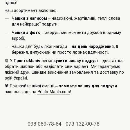
вдвох!
Наш асортимент включає:
Чашки з написом
– надихаючі, жартівливі, теплі слова
для найкращої подруги.
Чашки з фото
– зворушливі моменти дружби в одному
виробі.
Чашки для будь-якої нагоди –
на день народження
,
8
березня
, випускний чи просто як знак вдячності.
🛒 У
ПринтоМанія
легко
купити чашку подрузі
– достатньо
обрати шаблон або надіслати свій варіант. Ми гарантуємо
якісний друк, швидке виконання замовлення та доставку по
всій Україні.
💖 Подаруйте щирі емоції –
замовте чашку для подруги
вже сьогодні на
Printo-Mania.com
!
098 069-78-64
073 132-00-78