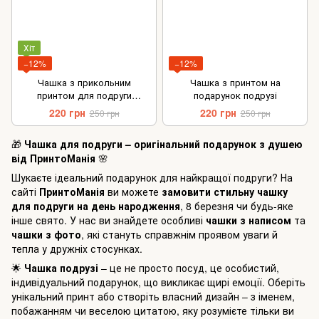
Хіт
−12%
−12%
Чашка з прикольним
Чашка з принтом на
принтом для подруги
подарунок подрузі
Подарунок подружці
220 грн
220 грн
250 грн
250 грн
🎁
Чашка для подруги – оригінальний подарунок з душею
від ПринтоМанія
🌸
Шукаєте ідеальний подарунок для найкращої подруги? На
сайті
ПринтоМанія
ви можете
замовити стильну чашку
для подруги на день народження
, 8 березня чи будь-яке
інше свято. У нас ви знайдете особливі
чашки з написом
та
чашки з фото
, які стануть справжнім проявом уваги й
тепла у дружніх стосунках.
🌟
Чашка подрузі
– це не просто посуд, це особистий,
індивідуальний подарунок, що викликає щирі емоції. Оберіть
унікальний принт або створіть власний дизайн – з іменем,
побажанням чи веселою цитатою, яку розумієте тільки ви