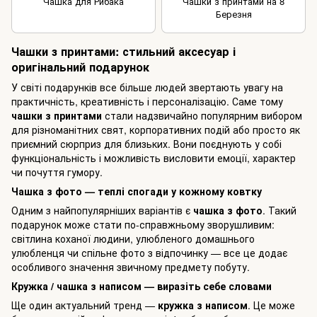
Чашка для Рибака
Чашки з принтами на 8
Березня
Чашки з принтами: стильний аксесуар і
оригінальний подарунок
У світі подарунків все більше людей звертають увагу на
практичність, креативність і персоналізацію. Саме тому
чашки з принтами
стали надзвичайно популярним вибором
для різноманітних свят, корпоративних подій або просто як
приємний сюрприз для близьких. Вони поєднують у собі
функціональність і можливість висловити емоції, характер
чи почуття гумору.
Чашка з фото — теплі спогади у кожному ковтку
Одним з найпопулярніших варіантів є
чашка з фото
. Такий
подарунок може стати по-справжньому зворушливим:
світлина коханої людини, улюбленого домашнього
улюбленця чи спільне фото з відпочинку — все це додає
особливого значення звичному предмету побуту.
Кружка / чашка з написом — виразіть себе словами
Ще один актуальний тренд —
кружка з написом
. Це може