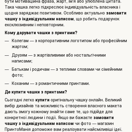
бути мотиваційна фраза, жарт, ім'я або улюблена цитата.
Така чашка легко підкреслює індивідуальність власника і
щодня заряджає позитивом. Особливо актуально
замовити
чашку з індивідуальним написом
, що робить подарунок
ексклюзивним і неповторним.
Кому дарувати чашки з принтами?
Колегам — з корпоративним логотипом або професійним
жартом;
Друзям — з жартівливими або ностальгічними
написами;
Батькам і родичам — з теплими словами чи сімейними
фото;
Коханим — з романтичними принтами.
Де купити чашки з принтами?
Сьогодні легко
купити
оригінальну чашку онлайн. Великий
вибір дизайнів та можливість створення власного макета
дають змогу кожному знайти саме те, що підійде для
конкретної людини і події. Якщо ви бажаєте
замовити
чашку з індивідуальним написом
чи фото — магазин
ПринтоМанія
допоможе вам реалізувати найсміливіші ідеї.