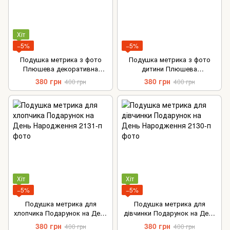
Хіт
−5%
−5%
Подушка метрика з фото
Подушка метрика з фото
Плюшева декоративна
дитини Плюшева
подушка на подарунок
декоративна подушка на
380 грн
380 грн
400 грн
400 грн
подарунок
Хіт
Хіт
−5%
−5%
Подушка метрика для
Подушка метрика для
хлопчика Подарунок на День
дівчинки Подарунок на День
Народження
Народження
380 грн
380 грн
400 грн
400 грн