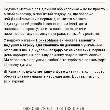
Подушка метрика для дівчинки або хлопчика – це не просто
м’який аксесуар, а пам’ятний подарунок, що збереже
найцінніші моменти з перших днів життя малюка.
Індивідуальний дизайн із зазначенням імені, дати
народження, зросту, ваги та навіть фото дитини
перетворює таку подушку на справжню сімейну реліквію.
У нашому магазині
ПринтоМанія
ви можете
замовити
подушку метрику для хлопчика чи дівчинки
з унікальним
оформленням. Це чудовий
подарунок на хрещення
, перший
день народження або іншу важливу подію в житті малюка.
Ми створюємо подушки з любов’ю та турботою про комфорт
і безпеку дитини.
🎁
Купити подушку метрику з фото дитини
легко – просто
оберіть дизайн і надайте необхідні дані. Доставляємо по
всій Україні!
098 069-78-64
073 132-00-78