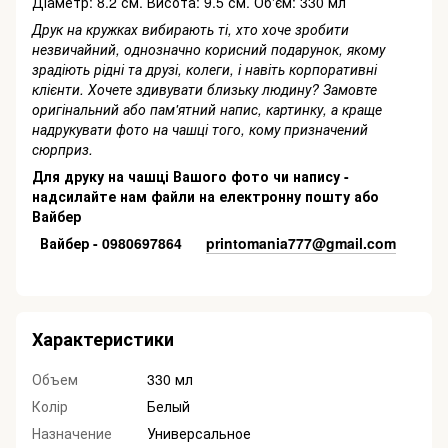
Діаметр: 8.2 см. Висота: 9.5 см. Об'єм: 330 мл
Друк на кружках вибирають ті, хто хоче зробити
незвичайний, однозначно корисний подарунок, якому
зрадіють рідні та друзі, колеги, і навіть корпоративні
клієнти. Хочете здивувати близьку людину? Замовте
оригінальний або пам'ятний напис, картинку, а краще
надрукувати фото на чашці того, кому призначений
сюрприз.
Для друку на чашці Вашого фото чи напису -
надсилайте нам файли на електронну пошту або
Вайбер
Вайбер - 0980697864
printomania777@gmail.com
Характеристики
Объем
330 мл
Колір
Белый
Назначение
Универсальное