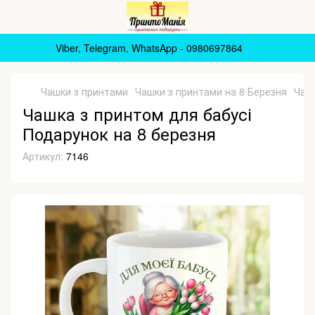
Viber, Telegram, WhatsApp - 0980697864
Чашки з принтами
Чашки з принтами на 8 Березня
Чашк
Чашка з принтом для бабусі
Подарунок на 8 березня
Артикул:
7146