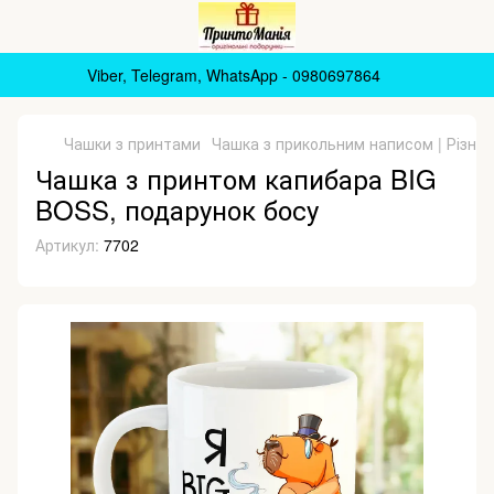
Viber, Telegram, WhatsApp - 0980697864
Чашки з принтами
Чашка з прикольним написом | Різна
Чашка з принтом капибара BIG
BOSS, подарунок босу
Артикул:
7702