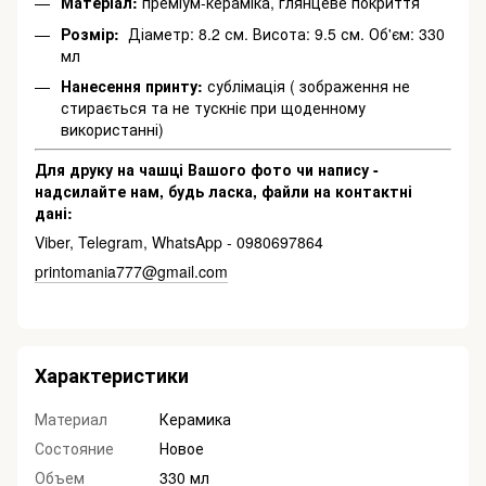
Матеріал:
преміум-кераміка, глянцеве покриття
Розмір:
Діаметр: 8.2 см. Висота: 9.5 см. Об'єм: 330
мл
Нанесення принту:
сублімація ( зображення не
стирається та не тускніє при щоденному
використанні)
Для друку на чашці Вашого фото чи напису -
надсилайте нам, будь ласка, файли на контактні
дані:
Viber, Telegram, WhatsApp - 0980697864
printomania777@gmail.com
Характеристики
Материал
Керамика
Состояние
Новое
Объем
330 мл