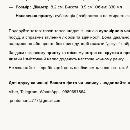
Розмір:
Діаметр: 8.2 см. Висота: 9.5 см. Об'єм: 330 мл
Нанесення принту:
сублімація ( зображення не стирається
Подаруйте татові трохи тепла щодня із нашою
сувенірною ча
посуд, а справжнє втілення любові та вдячності. Вона ідеально
народження або просто без приводу, щоб сказати "дякую" найрід
Завдяки яскравому
принту
та якісному покриттю,
кружка з пр
дизайн і змістовний напис додадуть настрою кожному ранку.
Не зволікайте — зробіть цей день особливим для вашого тата!
Для друку на чашці Вашого фото чи напису - надсилайте на
Viber, Telegram, WhatsApp - 0980697864
printomania777@gmail.com