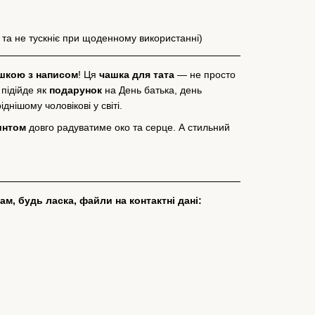
 та не тускніє при щоденному використанні)
шкою з написом
! Ця
чашка для тата
— не просто
 підійде як
подарунок
на День батька, день
нішому чоловікові у світі.
интом
довго радуватиме око та серце. А стильний
м, будь ласка, файли на контактні дані: