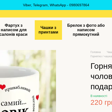
Viber, Telegram, WhatsApp - 0980697864
Фартух з
Брелок з фото або
Чашки з
написом для
написом
принтами
салонів краси
прямокутний
Головна
Чаш
Горнятко / чашка
Горня
чолов
подар
В наявності
220 гр