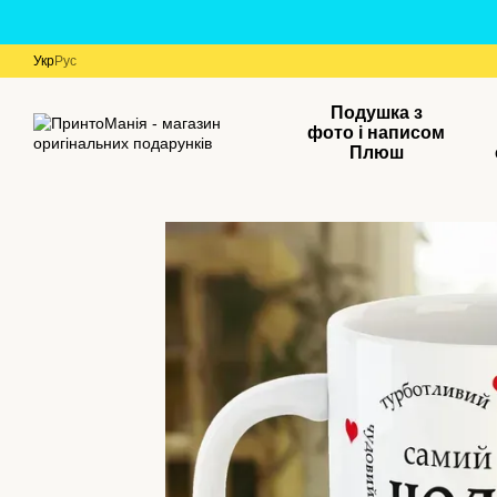
Перейти до основного контенту
Укр
Рус
Подушка з
фото і написом
Плюш