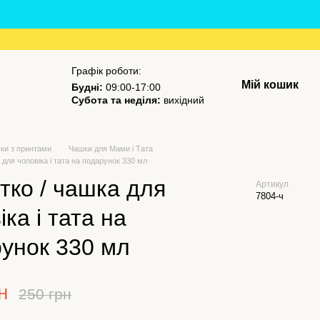
Графік роботи:
Мій кошик
Будні:
09:00-17:00
Субота та неділя:
вихідний
ки з принтами
Чашки для Мами і Тата
 для чоловіка і тата на подарунок 330 мл
тко / чашка для
Артикул
7804-ч
іка і тата на
унок 330 мл
н
250 грн