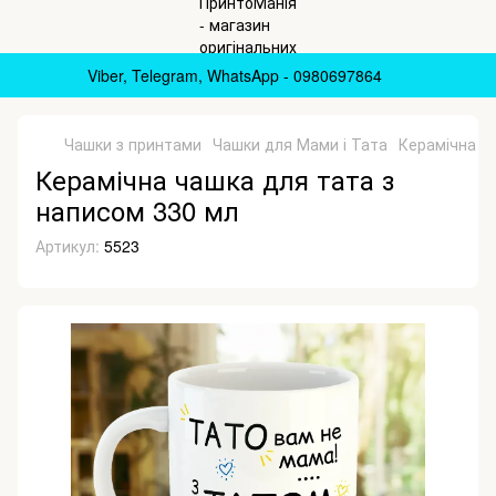
Viber, Telegram, WhatsApp - 0980697864
Чашки з принтами
Чашки для Мами і Тата
Керамічна ч
Керамічна чашка для тата з
написом 330 мл
Артикул:
5523