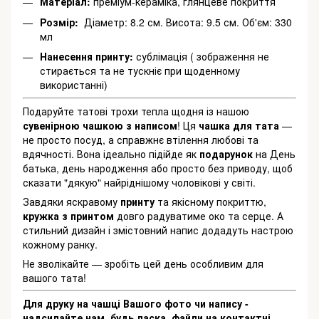
Матеріал:
преміум-кераміка, глянцеве покриття
Розмір:
Діаметр: 8.2 см. Висота: 9.5 см. Об'єм: 330
мл
Нанесення принту:
сублімація ( зображення не
стирається та не тускніє при щоденному
використанні)
Подаруйте татові трохи тепла щодня із нашою
сувенірною чашкою з написом
! Ця
чашка для тата
—
не просто посуд, а справжнє втілення любові та
вдячності. Вона ідеально підійде як
подарунок
на День
батька, день народження або просто без приводу, щоб
сказати "дякую" найріднішому чоловікові у світі.
Завдяки яскравому
принту
та якісному покриттю,
кружка з принтом
довго радуватиме око та серце. А
стильний дизайн і змістовний напис додадуть настрою
кожному ранку.
Не зволікайте — зробіть цей день особливим для
вашого тата!
Для друку на чашці Вашого фото чи напису -
надсилайте нам, будь ласка, файли на контактні