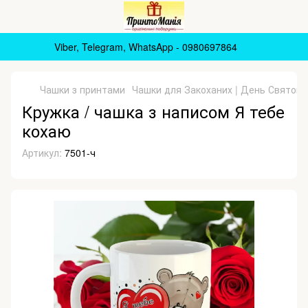
Viber, Telegram, WhatsApp - 0980697864
Чашки з принтами
Чашки для Закоханих | День Святого
Кружка / чашка з написом Я тебе
кохаю
Артикул:
7501-ч