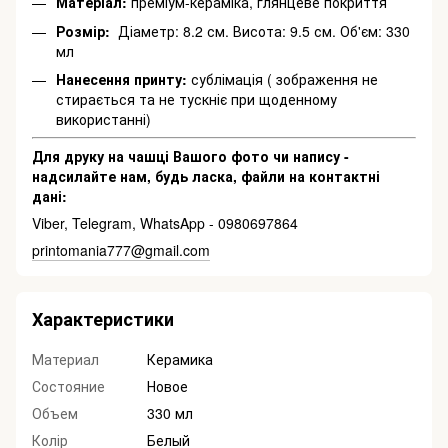
Матеріал:
преміум-кераміка, глянцеве покриття
Розмір:
Діаметр: 8.2 см. Висота: 9.5 см. Об'єм: 330
мл
Нанесення принту:
сублімація ( зображення не
стирається та не тускніє при щоденному
використанні)
Для друку на чашці Вашого фото чи напису -
надсилайте нам, будь ласка, файли на контактні
дані:
Viber, Telegram, WhatsApp - 0980697864
printomania777@gmail.com
Характеристики
Материал
Керамика
Состояние
Новое
Объем
330 мл
Колір
Белый