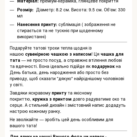
Матеріал:
преміум-кераміка, глянцеве покриття
Розмір:
Діаметр: 8.2 см. Висота: 9.5 см. Об'єм: 330
мл
Нанесення принту:
сублімація ( зображення не
стирається та не тускніє при щоденному
використанні)
Подаруйте татові трохи тепла щодня із
нашою
сувенірною чашкою з написом
! Ця
чашка для
тата
— не просто посуд, а справжнє втілення любові
та вдячності. Вона ідеально підійде як
подарунок
на
День батька, день народження або просто без
приводу, щоб сказати "дякую" найріднішому чоловікові
у світі.
Завдяки яскравому
принту
та якісному
покриттю,
кружка з принтом
довго радуватиме око та
серце. А стильний дизайн і змістовний напис додадуть
настрою кожному ранку.
Не зволікайте — зробіть цей день особливим для
вашого тата!
Для друку на чашці Вашого фото чи напису -