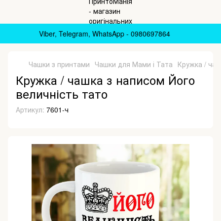
Viber, Telegram, WhatsApp - 0980697864
Чашки з принтами
Чашки для Мами і Тата
Кружка / чаш
Кружка / чашка з написом Його
величність тато
Артикул:
7601-ч