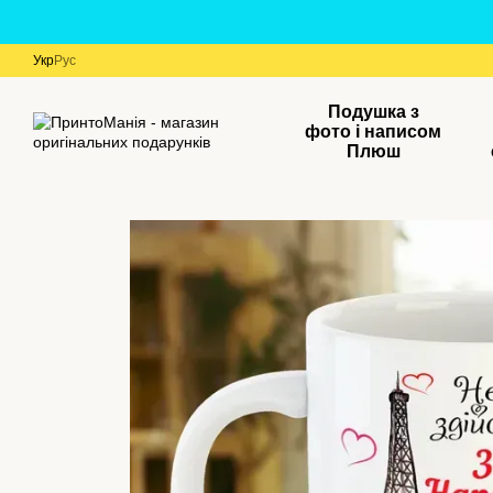
Перейти до основного контенту
Укр
Рус
Подушка з
фото і написом
Плюш