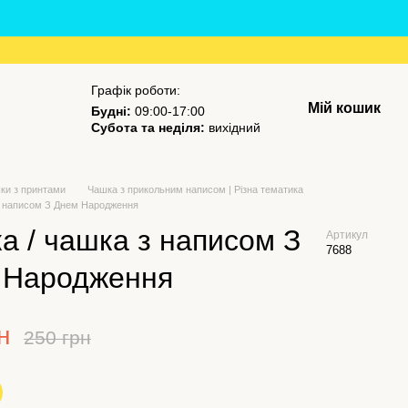
Графік роботи:
Мій кошик
Будні:
09:00-17:00
Субота та неділя:
вихідний
ки з принтами
Чашка з прикольним написом | Різна тематика
з написом З Днем Народження
а / чашка з написом З
Артикул
7688
 Народження
н
250 грн