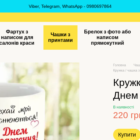
Viber, Telegram, WhatsApp - 0980697864
Фартух з
Брелок з фото або
Чашки з
написом для
написом
принтами
салонів краси
прямокутний
Головна
Чаш
Кружка / чашка 
Кружк
Днем
В наявності
220 гр
Купити