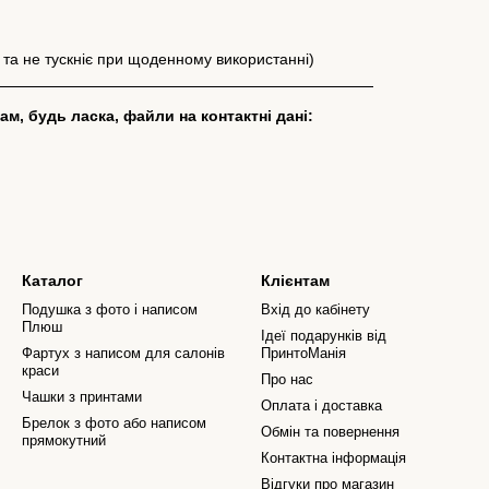
 та не тускніє при щоденному використанні)
м, будь ласка, файли на контактні дані:
Каталог
Клієнтам
Подушка з фото і написом
Вхід до кабінету
Плюш
Ідеї подарунків від
Фартух з написом для салонів
ПринтоМанія
краси
Про нас
Чашки з принтами
Оплата і доставка
Брелок з фото або написом
Обмін та повернення
прямокутний
Контактна інформація
Відгуки про магазин