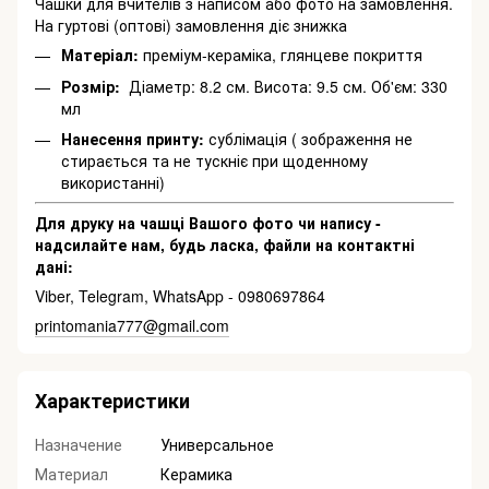
Чашки для вчителів з написом або фото на замовлення.
На гуртові (оптові) замовлення діє знижка
Матеріал:
преміум-кераміка, глянцеве покриття
Розмір:
Діаметр: 8.2 см. Висота: 9.5 см. Об'єм: 330
мл
Нанесення принту:
сублімація ( зображення не
стирається та не тускніє при щоденному
використанні)
Для друку на чашці Вашого фото чи напису -
надсилайте нам, будь ласка, файли на контактні
дані:
Viber, Telegram, WhatsApp - 0980697864
printomania777@gmail.com
Характеристики
Назначение
Универсальное
Материал
Керамика