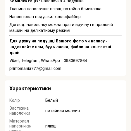
Комплектація:
наволочка + подушка
Тканина наволочки: плюш, потайна блискавка
Наповнювач подушки: холлофайбер
Догляд: наволочку можна прати вручну і в пральній
машині на делікатному режимі
Для друку на подушці Вашого фото чи напису -
надсилайте нам, будь ласка, файли на контактні
дані:
Viber, Telegram, WhatsApp - 0980697864
printomania777@gmail.com
Характеристики
Колір
Белый
Застежка
потайная молния
наволочки
Материал
наперника/
плюш
чехла