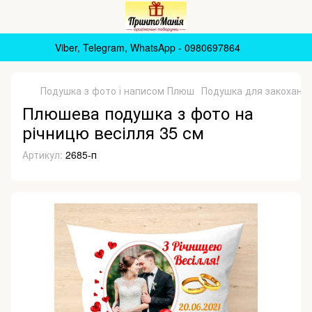
Viber, Telegram, WhatsApp - 0980697864
Подушка з фото і написом Плюш
Подушка для закоханих 
Плюшева подушка з фото на
річницю весілля 35 см
Артикул:
2685-п