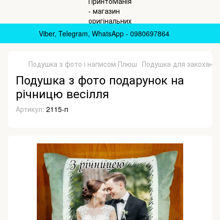
Viber, Telegram, WhatsApp - 0980697864
Подушка з фото і написом Плюш
Подушка для закоханих 
Подушка з фото подарунок на
річницю весілля
Артикул:
2115-п