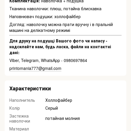
Комплектація:
наволочка + подушка
Тканина наволочки: плюш, потайна блискавка
Наповнювач подушки: холлофайбер
Догляд: наволочку можна прати вручну і в пральній
машині на делікатному режимі
Для друку на подушці Вашого фото чи напису -
надсилайте нам, будь ласка, файли на контактні
дані:
Viber, Telegram, WhatsApp - 0980697864
printomania777@gmail.com
Характеристики
Наполнитель
Холлофайбер
Колір
Серый
Застежка
потайная молния
наволочки
Материал