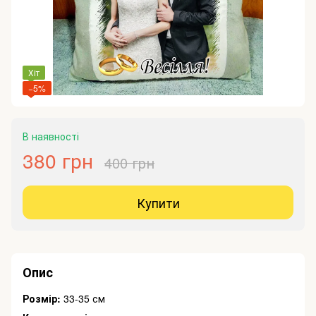
Хіт
−5%
В наявності
380 грн
400 грн
Купити
Опис
Розмір:
33-35 см