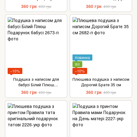
чоловік Білий плюш
для зятя
360 грн
360 грн
400 грн
400 грн
Новинка
Хіт
−10%
−10%
Подушка з написом для
Плюшева подушка з написом
бабусі Білий Плюш
Дорогий Брате 35 см
Подарунок бабусі
360 грн
360 грн
400 грн
400 грн