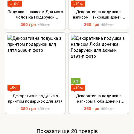
−10%
−10%
Подушка з написом Для мого
Декоративна подушка з
чоловіка Подарунок
написом Найкращій донечці
чоловіку на річницю весілля
подарунок для доньки
360 грн
360 грн
400 грн
400 грн
День закоханних
Хіт
−5%
−10%
Декоративна подушка з
Декоративна подушка з
принтом подарунок для зятя
написом Люба донечка
Подарунок для доньки
380 грн
360 грн
400 грн
400 грн
Показати ще 20 товарів