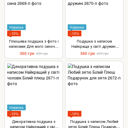
Новинка
Новинка
−10%
−10%
Плюшева подушка з фото і
Подушка з написом
написами Для мого синочка
Найкраща у світі дружина
подарунок для сина
Білий Плюш Подарунок
360 грн
360 грн
400 грн
400 грн
дружині
Новинка
−10%
−10%
Декоративна подушка з
Подушка з написом Любий
написом Найкращий у світі
зятю Білий Плюш Подарунок