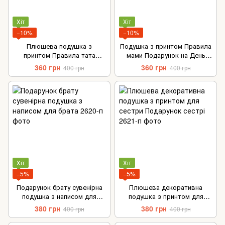
Хіт
Хіт
−10%
−10%
Плюшева подушка з
Подушка з принтом Правила
принтом Правила тата
мами Подарунок на День
оригінальний подарунок
матері
360 грн
360 грн
400 грн
400 грн
татові
Хіт
Хіт
−5%
−5%
Подарунок брату сувенірна
Плюшева декоративна
подушка з написом для
подушка з принтом для
брата
сестри Подарунок сестрі
380 грн
380 грн
400 грн
400 грн